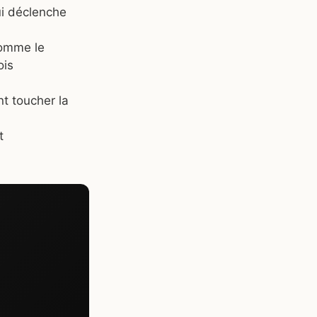
ui déclenche
comme le
ois
t toucher la
t