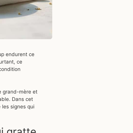
up endurent ce
urtant, ce
condition
de grand-mère et
able. Dans cet
 les signes qui
i gratte