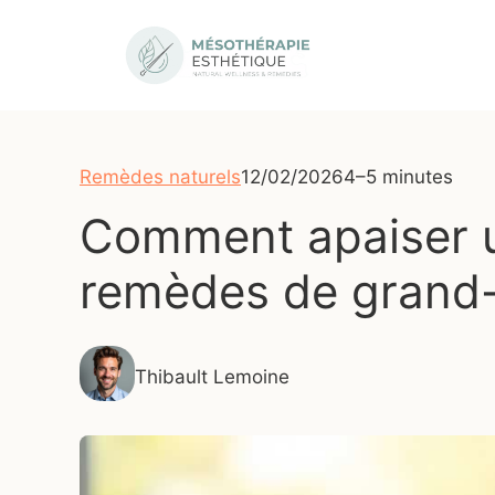
Aller
au
contenu
Remèdes naturels
12/02/2026
4–5 minutes
Comment apaiser u
remèdes de grand
Thibault Lemoine