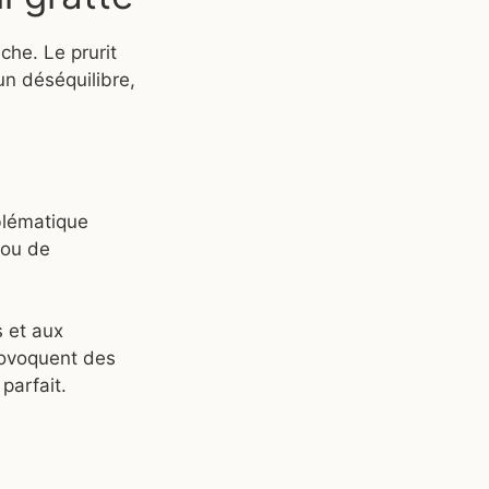
che. Le prurit
’un déséquilibre,
oblématique
 ou de
s et aux
provoquent des
parfait.