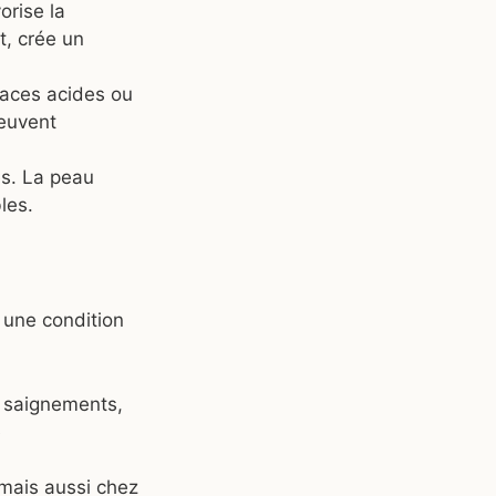
orise la
t, crée un
traces acides ou
peuvent
es. La peau
les.
à une condition
s saignements,
e
 mais aussi chez