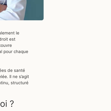
ulement le
droit est
couvre
tal pour chaque
ées de santé
e. Il ne s’agit
inu, structuré
oi ?