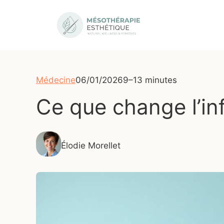
Aller
au
contenu
Médecine
06/01/2026
9–13 minutes
Ce que change l’in
Élodie Morellet