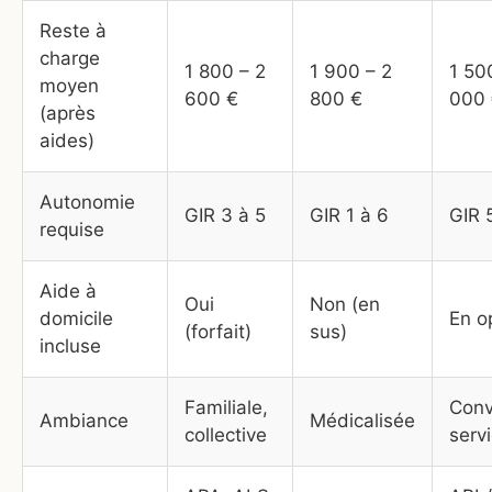
Reste à
charge
1 800 – 2
1 900 – 2
1 50
moyen
600 €
800 €
000
(après
aides)
Autonomie
GIR 3 à 5
GIR 1 à 6
GIR 
requise
Aide à
Oui
Non (en
domicile
En o
(forfait)
sus)
incluse
Familiale,
Conv
Ambiance
Médicalisée
collective
serv