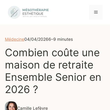
Aller
au
Menu
contenu
Médecine
04/04/2026
6–9 minutes
Combien coûte une
maison de retraite
Ensemble Senior en
2026 ?
Camille Lefèvre